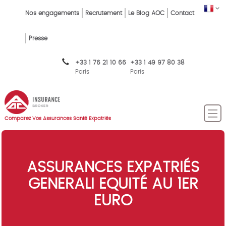
Skip
FR
Top
Nos engagements
Recrutement
Le Blog AOC
Contact
to
main
Menu
content
Presse
FR
+33 1 76 21 10 66
+33 1 49 97 80 38
Paris
Paris
Comparez Vos Assurances Santé Expatriés
ASSURANCES EXPATRIÉS
GENERALI EQUITÉ AU 1ER
EURO