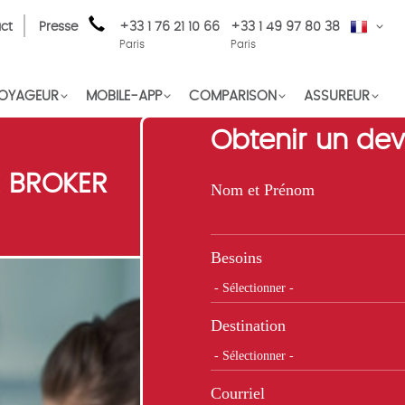
ct
Presse
+33 1 76 21 10 66
+33 1 49 97 80 38
FR
Paris
Paris
OYAGEUR
MOBILE-APP
COMPARISON
ASSUREUR
Obtenir un dev
 BROKER
Nom et Prénom
Besoins
Destination
Courriel