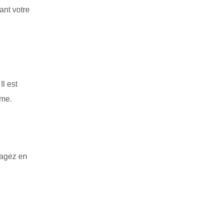
nt votre
l est
rme.
yagez en