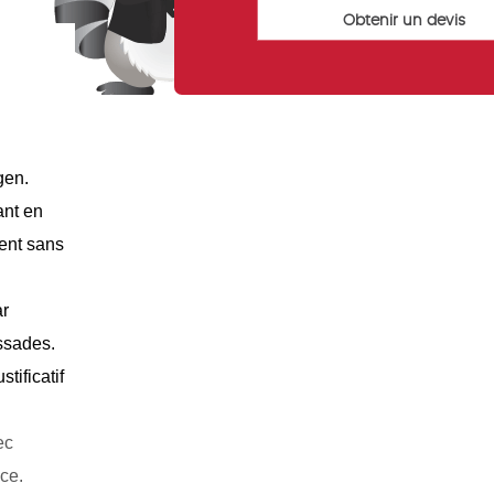
ngen.
ant en
ment sans
ar
ssades.
tificatif
ec
nce.