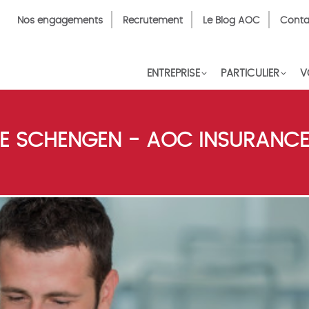
Top
Nos engagements
Recrutement
Le Blog AOC
Conta
Menu
FR
ENTREPRISE
PARTICULIER
V
 SCHENGEN - AOC INSURANCE