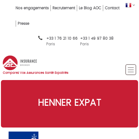
Skip
FR
Top
Nos engagements
Recrutement
Le Blog AOC
Contact
to
main
Menu
content
Presse
FR
+33 1 76 21 10 66
+33 1 49 97 80 38
Paris
Paris
Comparez Vos Assurances Santé Expatriés
HENNER EXPAT