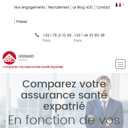
Skip
FR
Top
Nos engagements
Recrutement
Le Blog AOC
Contact
to
main
Menu
content
Presse
FR
+33 1 76 21 10 66
+33 1 49 97 80 38
Paris
Paris
Comparez Vos Assurances Santé Expatriés
Comparez votre
assurance santé
expatrié
En fonction de vos