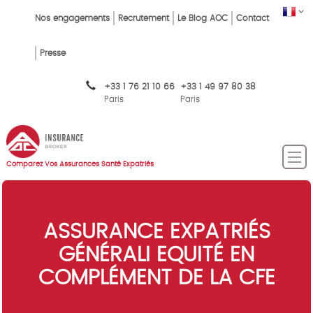
Skip
FR
Top
Nos engagements
Recrutement
Le Blog AOC
Contact
to
main
Menu
content
Presse
FR
+33 1 76 21 10 66
+33 1 49 97 80 38
Paris
Paris
Comparez Vos Assurances Santé Expatriés
ASSURANCE EXPATRIÉS
GÉNÉRALI EQUITÉ EN
COMPLÉMENT DE LA CFE