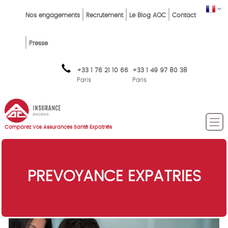
Skip
Top
FR
Nos engagements
Recrutement
Le Blog AOC
Contact
to
Menu
main
content
FR
Presse
+33 1 76 21 10 66
+33 1 49 97 80 38
Paris
Paris
Comparez Vos Assurances Santé Expatriés
PREVOYANCE EXPATRIES