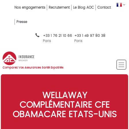
Skip
FR
Top
Nos engagements
Recrutement
Le Blog AOC
Contact
to
main
Menu
content
Presse
FR
+33 1 76 21 10 66
+33 1 49 97 80 38
Paris
Paris
Comparez Vos Assurances Santé Expatriés
WELLAWAY
COMPLÉMENTAIRE CFE
OBAMACARE ETATS-UNIS