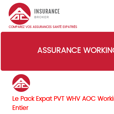
Skip
to
main
content
COMPAREZ VOS ASSURANCES SANTÉ EXPATRIÉS
Main
navigation
FR
ASSURANCE WORKING
Le Pack Expat PVT WHV AOC Workin
Entier