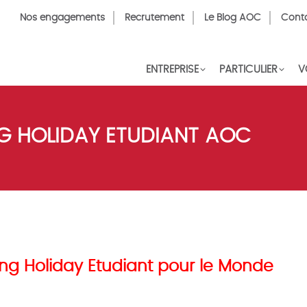
Top
Nos engagements
Recrutement
Le Blog AOC
Cont
Menu
FR
ENTREPRISE
PARTICULIER
V
 HOLIDAY ETUDIANT AOC
g Holiday Etudiant pour le Monde