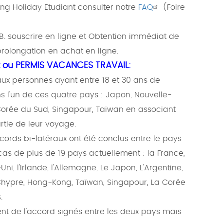
ng Holiday Etudiant consulter notre
FAQ
(Foire
B. souscrire en ligne et Obtention immédiat de
prolongation en achat en ligne.
t ou PERMIS VACANCES TRAVAIL:
aux personnes ayant entre 18 et 30 ans de
s l'un de ces quatre pays : Japon, Nouvelle-
 Corée du Sud, Singapour, Taiwan en associant
rtie de leur voyage.
ccords bi-latéraux ont été conclus entre le pays
 cas de plus de 19 pays actuellement : la France,
, l'Irlande, l'Allemagne, Le Japon, L'Argentine,
Chypre, Hong-Kong, Taïwan, Singapour, La Corée
.
ent de l'accord signés entre les deux pays mais