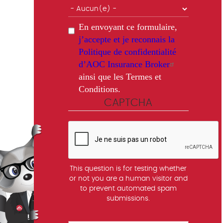
En envoyant ce formulaire,
j’accepte et je reconnais la
Politique de confidentialité
d’AOC Insurance Broker
ainsi que les Termes et
Conditions.
CAPTCHA
This question is for testing whether
or not you are a human visitor and
to prevent automated spam
submissions.