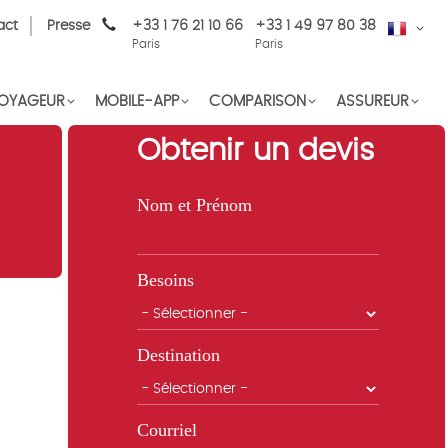
act
Presse
+33 1 76 21 10 66
+33 1 49 97 80 38
FR
Paris
Paris
OYAGEUR
MOBILE-APP
COMPARISON
ASSUREUR
Obtenir un devis
Nom et Prénom
Besoins
Destination
Courriel