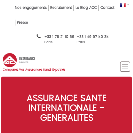
Skip
FR
Top
Nos engagements
Recrutement
Le Blog AOC
Contact
to
main
Menu
content
Presse
FR
+33 1 76 21 10 66
+33 1 49 97 80 38
Paris
Paris
Comparez Vos Assurances Santé Expatriés
ASSURANCE SANTE
INTERNATIONALE -
GENERALITES