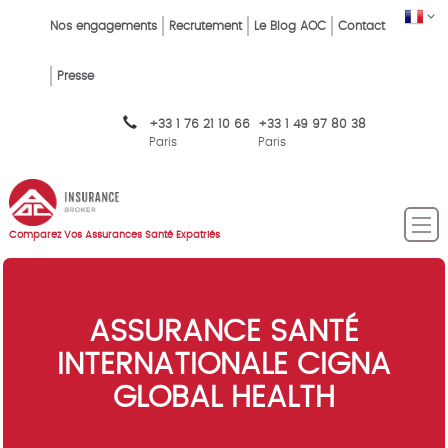
Skip
FR
Top
Nos engagements
Recrutement
Le Blog AOC
Contact
to
main
Menu
content
Presse
FR
+33 1 76 21 10 66
+33 1 49 97 80 38
Paris
Paris
Comparez Vos Assurances Santé Expatriés
ASSURANCE SANTÉ
INTERNATIONALE CIGNA
GLOBAL HEALTH