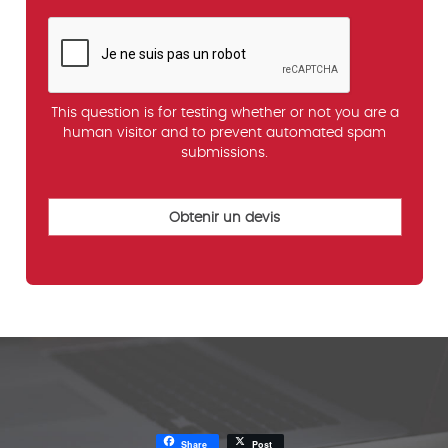
This question is for testing whether or not you are a
human visitor and to prevent automated spam
submissions.
Share
Post