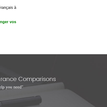
Français à
enger vos
nsurance Comparisons
elp you need"