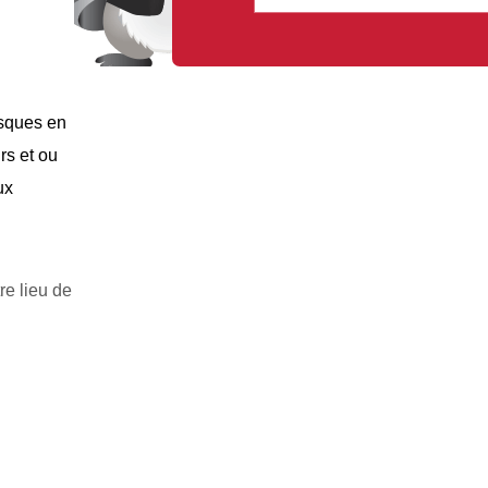
isques en
rs et ou
ux
e lieu de