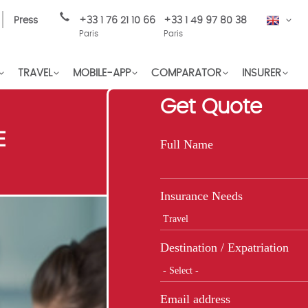
Press
+33 1 76 21 10 66
+33 1 49 97 80 38
EN
Paris
Paris
TRAVEL
MOBILE-APP
COMPARATOR
INSURER
Get Quote
E
Full Name
Insurance Needs
Destination / Expatriation
Email address